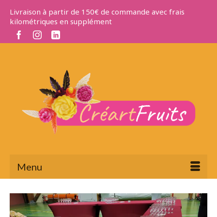
Livraison à partir de 150€ de commande avec frais
kilométriques en supplément
Menu