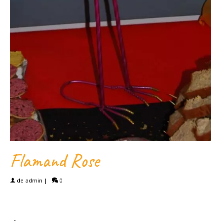
Flamand Rose
de
admin
|
0