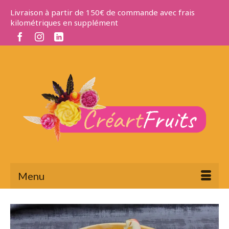
Livraison à partir de 150€ de commande avec frais
kilométriques en supplément
Menu